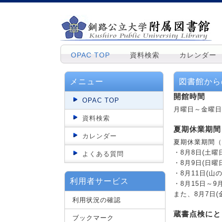
OPAC TOP
資料検索
カレンダー
メニュー
図書館から
開館時間
OPAC TOP
月曜日～金曜日 
資料検索
夏期休業期間
カレンダー
夏期休業期間（
・8月8日(土
よくある質問
・8月9日(日
・8月11日(
利用者サービス
・8月15日～9
また、8月7日
利用状況の確認
蔵書点検にと
ブックマーク