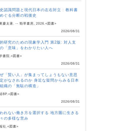
史認識問題と現代日本の左右対立 : 教科書
めぐる分断の戦後史
東慶太著. -- 勁草書房, 2026.<図書>
2026/08/31
的研究のための現象学入門 第2版: 対人支
の「意味」をわかりたい人へ
学書院.<図書>
2026/08/31
ぜ「賢い人」が集まってしょうもない意思
定がなされるのか 身近な疑問からみる日本
組織の「無駄の構造」
経BP.<図書>
2026/08/31
われない働き方を選択する 地方圏に生きる
々の多様な営み
報社.<図書>