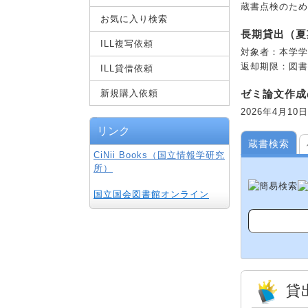
蔵書点検のため、
お気に入り検索
長期貸出（夏
ILL複写依頼
対象者：本学学生
返却期限：図書
ILL貸借依頼
新規購入依頼
ゼミ論文作成
2026年4月1
リンク
蔵書検索
CiNii Books（国立情報学研究
所）
国立国会図書館オンライン
貸