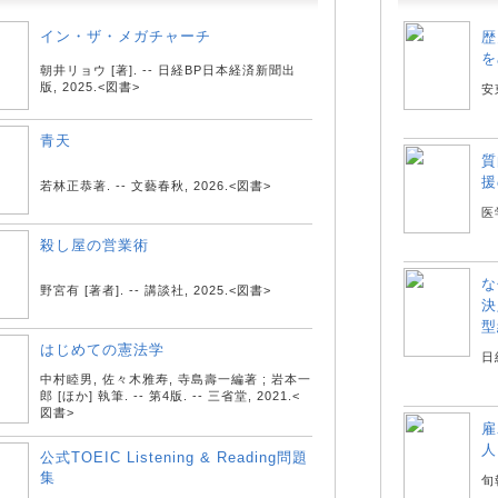
イン・ザ・メガチャーチ
歴
を
朝井リョウ [著]. -- 日経BP日本経済新聞出
版, 2025.<図書>
安
青天
質
援
若林正恭著. -- 文藝春秋, 2026.<図書>
医
殺し屋の営業術
な
野宮有 [著者]. -- 講談社, 2025.<図書>
決
型
はじめての憲法学
日
中村睦男, 佐々木雅寿, 寺島壽一編著 ; 岩本一
郎 [ほか] 執筆. -- 第4版. -- 三省堂, 2021.<
図書>
雇
人
公式TOEIC Listening & Reading問題
集
旬